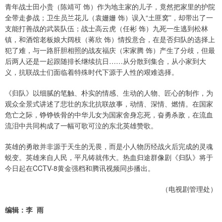
青年战士田小贵（陈靖可 饰）作为地主家的儿子，竟然把家里的护院
全带走参战；卫生员兰花儿（袁姗姗 饰）误入“土匪窝”，却带出了一
支能打善战的武装队伍；战士高云虎（任彬 饰）九死一生逃到松林
镇，和酒馆老板娘大阔枝（蒋欣 饰）情投意合，在是否归队的选择上
犯了难，与一路肝胆相照的战友福庆（宋家腾 饰）产生了分歧，但最
后两人还是一起跟随排长继续抗日……从分散到集合，从小家到大
义，抗联战士们面临着特殊时代下源于人性的艰难选择。
《归队》以细腻的笔触、朴实的情感、生动的人物、匠心的制作，为
观众全景式讲述了悲壮的东北抗联故事，动情、深情、燃情。在国家
危亡之际，铮铮铁骨的中华儿女为国家舍身忘死，奋勇杀敌，在流血
流泪中共同构成了一幅可歌可泣的东北英雄赞歌。
英雄的勇敢并非源于天生的无畏，而是小人物历经战火后完成的灵魂
蜕变。英雄来自人民，平凡铸就伟大。热血归途群像剧《归队》将于
今日起在CCTV-8黄金强档和腾讯视频同步播出。
（电视剧管理处）
编辑：李 雨