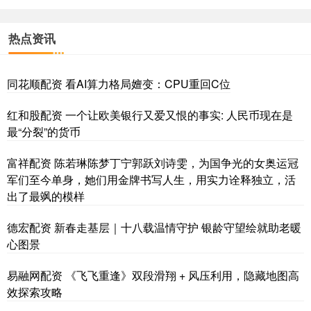
热点资讯
同花顺配资 看AI算力格局嬗变：CPU重回C位
红和股配资 一个让欧美银行又爱又恨的事实: 人民币现在是
最“分裂”的货币
富祥配资 陈若琳陈梦丁宁郭跃刘诗雯，为国争光的女奥运冠
军们至今单身，她们用金牌书写人生，用实力诠释独立，活
出了最飒的模样
德宏配资 新春走基层｜十八载温情守护 银龄守望绘就助老暖
心图景
易融网配资 《飞飞重逢》双段滑翔 + 风压利用，隐藏地图高
效探索攻略