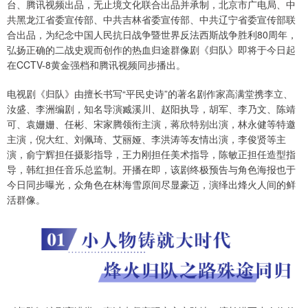
台、腾讯视频出品，无止境文化联合出品并承制，北京市广电局、中
共黑龙江省委宣传部、中共吉林省委宣传部、中共辽宁省委宣传部联
合出品，为纪念中国人民抗日战争暨世界反法西斯战争胜利80周年，
弘扬正确的二战史观而创作的热血归途群像剧《归队》即将于今日起
在CCTV-8黄金强档和腾讯视频同步播出。
电视剧《归队》由擅长书写“平民史诗”的著名剧作家高满堂携李立、
汝盛、李洲编剧，知名导演臧溪川、赵阳执导，胡军、李乃文、陈靖
可、袁姗姗、任彬、宋家腾领衔主演，蒋欣特别出演，林永健等特邀
主演，倪大红、刘佩琦、艾丽娅、李洪涛等友情出演，李俊贤等主
演，俞宁辉担任摄影指导，王力刚担任美术指导，陈敏正担任造型指
导，韩红担任音乐总监制。开播在即，该剧终极预告与角色海报也于
今日同步曝光，众角色在林海雪原间尽显豪迈，演绎出烽火人间的鲜
活群像。