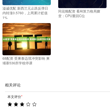
溢诚优配 新西兰元止跌反弹日
同花顺配资 看AI算力格局嬗
内转涨0.5760，上周累计贬值
变：CPU重回C位
1%
68配资 受柬泰边境冲突影响 柬
埔寨536所学校停课
相关评论
本文评分
*