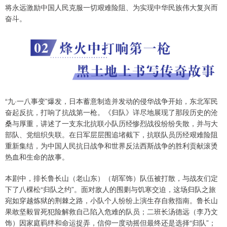
将永远激励中国人民克服一切艰难险阻、为实现中华民族伟大复兴而
奋斗。
“九·一八事变”爆发，日本蓄意制造并发动的侵华战争开始，东北军民
奋起反抗，打响了抗战第一枪。《归队》详尽地展现了那段历史的沧
桑与厚重，讲述了一支东北抗联小队历经惨烈战役纷纷失散，并与大
部队、党组织失联。在日军层层围追堵截下，抗联队员历经艰难险阻
重新集结，为中国人民抗日战争和世界反法西斯战争的胜利贡献滚烫
热血和生命的故事。
本剧中，排长鲁长山（老山东）（胡军饰）队伍被打散，与战友们定
下了八棵松“归队之约”。面对敌人的围剿与饥寒交迫，这场归队之旅
宛如穿越炼狱的荆棘之路，小队个人纷纷上演生存自救指南。鲁长山
果敢坚毅冒死犯险解救自己陷入危难的队员；二班长汤德远（李乃文
饰）因家庭羁绊和命运捉弄，信仰一度动摇但最终还是选择“归队”；