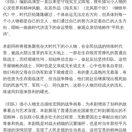
《归队》编剧高满堂一直以来坚守现实主义阵地，擅长描写小人物的
心灵世界和精神风貌。在其作品《闯关东》《北风那个吹》《钢铁年
代》中，时代巨轮隆隆碾过，个体命运无法左右方向，但具体到每一
个小人物都是自己的主人，他们通过自己的努力决定着自己的人生方
向，唱响一曲曲时代洪流下的命运赞歌，被观众亲切地称作“平民史
诗”。
本剧同样将视角聚焦在大时代下的小人物，在全民抗战的特殊时代
里，被战火阴云笼罩的东北大地上，一群在生存线苦苦挣扎的普通抗
联战士，历经艰难坎坷，却始终信念如一，奋起反抗坚持归队。这些
手握钢枪的战士，同时也是父亲或兄长或丈夫，心中也有各自牵挂。
他们有的父母在日伪军欺凌下艰难度日，有的妻儿温饱尚无着落，有
的也曾为生存面临迷茫，但当战争降临，他们前赴后继展现出视死如
归的民族气节。军民一心、同仇敌忾，这群小人物历经战火的洗礼，
殊途同归迎来胜利的曙光。
《归队》借小人物支点描绘宏阔的战争画卷，为本剧增添了别样的故
事看点与艺术深度。本剧展现了普通百姓在国家危亡时刻展现出的不
屈精神，在抗联小队逐步壮大的过程里，无数爱国志士奉献出他们的
青春和热血。本剧既是对战火硝烟的沉重缅怀，也是对当年那些平凡
英雄的深情回望，实现了人民史观的生动表达。这些宝贵的精神品格