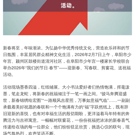
新春将至，年味渐浓。为弘扬中华优秀传统文化，营造欢乐祥和的节
日氛围，丰富居民群众精神文化生活，2026年2月7日上午，阜阳市少
年宫、颍州区鼓楼街道清河社区，在阜阳市少年宫一楼家长学校联合
举办2026年“我们的节日·春节”——迎新春、写春联、剪窗花、送祝福
活动。
活动现场墨香四溢，红纸铺展。大小书法爱好者们热情饱满，挥毫泼
墨，笔走龙蛇，将新春的祝福倾注于一笔一画之间。“骏马奔腾迎盛
世，新春锦绣绘宏图”“一路顺风吉星照，万事如意福气临”……一副副
承载着美好祝愿的春联和一个个饱满有力的“福”字跃然纸上，既有辞
旧迎新的喜悦，也有对幸福生活的殷切期盼，更洋溢着马年特有的奔
腾活力与吉祥寓意。一幅幅对联窗花，一份份祝福把浓浓的新春喜气
传递给在场的每一位群众，他们纷纷驻足欣赏，挑选心仪的联句，现
场气氛热烈，欢声笑语不断。