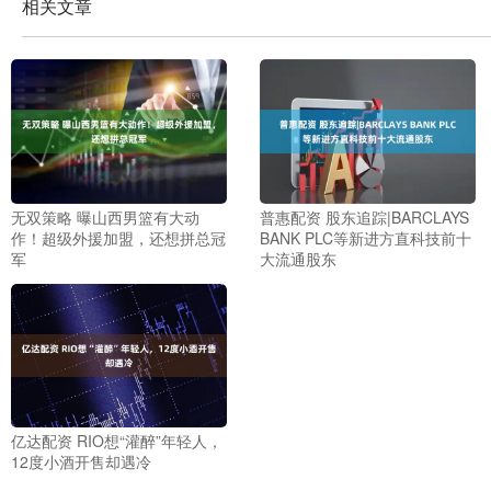
相关文章
无双策略 曝山西男篮有大动
普惠配资 股东追踪|BARCLAYS
作！超级外援加盟，还想拼总冠
BANK PLC等新进方直科技前十
军
大流通股东
亿达配资 RIO想“灌醉”年轻人，
12度小酒开售却遇冷