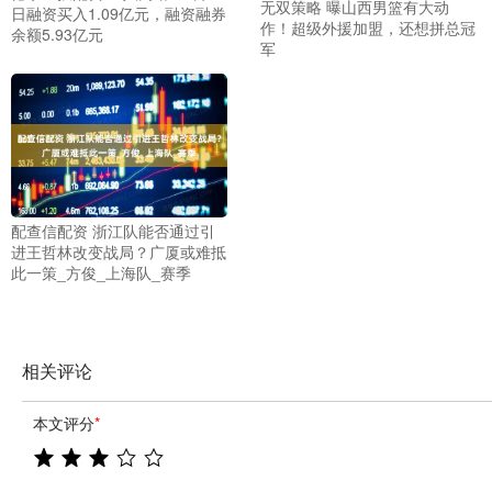
无双策略 曝山西男篮有大动
日融资买入1.09亿元，融资融券
作！超级外援加盟，还想拼总冠
余额5.93亿元
军
配查信配资 浙江队能否通过引
进王哲林改变战局？广厦或难抵
此一策_方俊_上海队_赛季
相关评论
本文评分
*