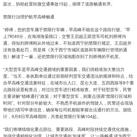
架次，协助处置轻微交通事故15起，保障了道路畅通有序。
禁限行治理护航早高峰畅通
“师傅，您的货车属于禁限行车辆，早高峰不能在这个路段行驶。”早
上7时40分，在海湖海晏路口，交警王启超正跟货车司机刘师傅沟
通。得知刘师傅刚从外地过来，不知道西宁的禁限行规定。王启超并
没有急着处罚，而是将《关于西宁市城区道路和车辆限行管理的通
告》解读了一遍，还把禁限行区域地图存到了刘师傅的手机里。
“大型货车是早高峰交通拥堵的重要因素，我们得精准加大整治力
度。”当天，各执勤单位通过前期研判货车交通违法的规律和特点，结
合早高峰交通流量特征，在城市出入口、昆仑大道、五四西路等8个重
点路段设置检查点，对过往货车进行精准核查。对于轻型货车，民警
主要讲解“错峰通行”政策；对于重型货车，则重点强调“禁限行区域和
时间”。针对部分年龄较大、不熟悉手机操作的驾驶人，民警还会现场
帮他们填写申请信息，确保每位司机都能掌握合法通行的方法。据统
计，9月8日早高峰期间，共查处禁限行车辆104起。
“我们将继续细化重点部位、重要路段、高峰时段持续交通优化措施，
加强交通精细化治理，让城市交通的‘加速度’，让‘一路畅通’成为西宁