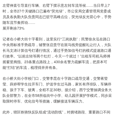
左臂伸直引导直行车辆、右臂下摆示意左转车流等候……当日早上7
时，全市27个关键路口已遍布“荧光绿”，市公安局交通管理局党委成
员及各执勤大队负责同志已驻守高峰点位，荧光绿反光背心中，手势
随车流节奏挥动……
展开剩余73%
记者在小桥大街十字看到，这里实行“三岗执勤”：民警徐永泓在路口
中央用标准手势疏导，辅警张启贵守在斑马线旁提醒礼让行人，大队
长马文涛计算信号灯通行情况，通过手势加信号灯的模式提速路口通
行效率。“以前左转等两个红灯，今天一个就过！”出租车司机马师傅
摇窗竖拇指。23条重点路段上，430余名警力疏解车流，把原本可
能“打结”的车流，梳理得井井有条。
在小桥大街小学校门口，交警李昆在十字路口疏导交通，交警蒋莹
莹、薛婷帮学生拉开车门、护送学生过马路，家长有序排队，车辆停
稳、孩子下车、驶离，全程不足30秒。据介绍，西宁交警抽调业务大
队全部警力，在全市58所临街中小学、幼儿园开展护学模式，同步采
取限时停车、优化信号等措施，缓解接送车辆压力。
此外，辖区铁骑快反队组成“流动防线”，对拥堵路段、重要路口不间