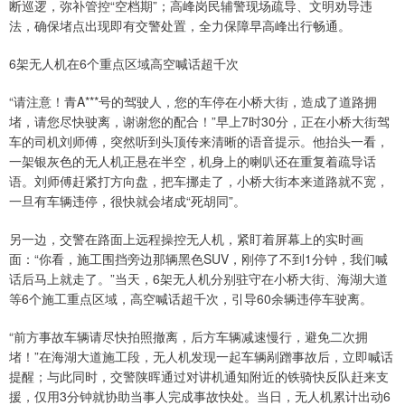
断巡逻，弥补管控“空档期”；高峰岗民辅警现场疏导、文明劝导违
法，确保堵点出现即有交警处置，全力保障早高峰出行畅通。
6架无人机在6个重点区域高空喊话超千次
“请注意！青A***号的驾驶人，您的车停在小桥大街，造成了道路拥
堵，请您尽快驶离，谢谢您的配合！”早上7时30分，正在小桥大街驾
车的司机刘师傅，突然听到头顶传来清晰的语音提示。他抬头一看，
一架银灰色的无人机正悬在半空，机身上的喇叭还在重复着疏导话
语。刘师傅赶紧打方向盘，把车挪走了，小桥大街本来道路就不宽，
一旦有车辆违停，很快就会堵成“死胡同”。
另一边，交警在路面上远程操控无人机，紧盯着屏幕上的实时画
面：“你看，施工围挡旁边那辆黑色SUV，刚停了不到1分钟，我们喊
话后马上就走了。”当天，6架无人机分别驻守在小桥大街、海湖大道
等6个施工重点区域，高空喊话超千次，引导60余辆违停车驶离。
“前方事故车辆请尽快拍照撤离，后方车辆减速慢行，避免二次拥
堵！”在海湖大道施工段，无人机发现一起车辆剐蹭事故后，立即喊话
提醒；与此同时，交警陕晖通过对讲机通知附近的铁骑快反队赶来支
援，仅用3分钟就协助当事人完成事故快处。当日，无人机累计出动6