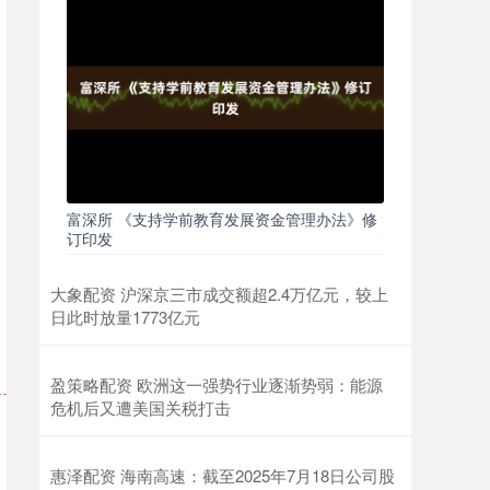
富深所 《支持学前教育发展资金管理办法》修
订印发
大象配资 沪深京三市成交额超2.4万亿元，较上
日此时放量1773亿元
盈策略配资 欧洲这一强势行业逐渐势弱：能源
危机后又遭美国关税打击
惠泽配资 海南高速：截至2025年7月18日公司股