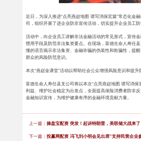
近日，为深入推进“点亮燕赵地图 谱写消保宏篇”常态化金
司，组织开展了进企业防非宣传活动，切实提升企业员工防
活动中，向企业员工讲解非法金融活动的常见形式，宣传金
惯用手段及防范非法集资要点。在现场，富德生命人寿任县支
懂的语言揭示非法集资、金融诈骗的伪装性和欺骗性，提醒群
群众的风险防范意识。
本次“燕赵金课堂”活动以帮助社会公众增强风险意识和提
富德生命人寿任县支公司将以本次“点亮燕赵地图 谱写消保
利益、维护社会稳定为出发点，全面提高保险消费者防非反
金融知识宣传，为维护健康有序的金融环境贡献力量。
上一篇：
操盘宝配资 突发！起诉特朗普，美联储大战来了
下一篇：
投赢网配资 冯飞刘小明会见出席“支持民营企业