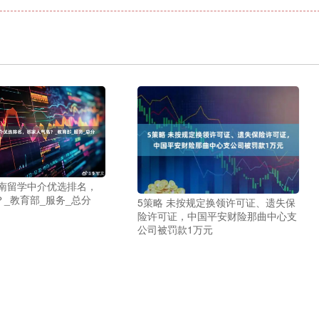
济南留学中介优选排名，
_教育部_服务_总分
5策略 未按规定换领许可证、遗失保
险许可证，中国平安财险那曲中心支
公司被罚款1万元