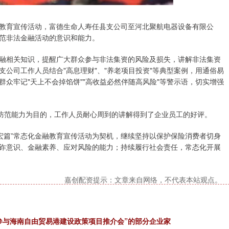
融教育宣传活动，富德生命人寿任县支公司至河北聚航电器设备有限公
范非法金融活动的意识和能力。
融相关知识，提醒广大群众参与非法集资的风险及损失，讲解非法集资
公司工作人员结合"高息理财"、"养老项目投资"等典型案例，用通俗易
众牢记"天上不会掉馅饼""高收益必然伴随高风险"等警示语，切实增强
升防范能力为目的，工作人员耐心周到的讲解得到了企业员工的好评。
宏篇”常态化金融教育宣传活动为契机，继续坚持以保护保险消费者切身
诈意识、金融素养、应对风险的能力；持续履行社会责任，常态化开展
嘉创配资提示：文章来自网络，不代表本站观点。
参与海南自由贸易港建设政策项目推介会”的部分企业家