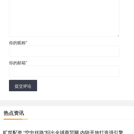
你的昵称
*
你的邮箱
*
提交评论
热点资讯
旷世配资 “空中丝路”织出全球商贸网 内陆开放打造强引擎