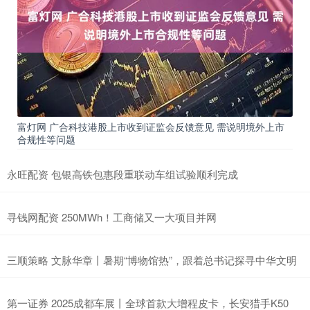
富灯网 广合科技港股上市收到证监会反馈意见 需说明境外上市
合规性等问题
永旺配资 包银高铁包惠段重联动车组试验顺利完成
寻钱网配资 250MWh！工商储又一大项目并网
三顺策略 文脉华章丨暑期“博物馆热”，跟着总书记探寻中华文明
第一证券 2025成都车展丨全球首款大增程皮卡，长安猎手K50